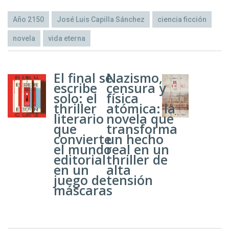
Año 2150
José Luis Capilla Sánchez
ciencia ficción
novela
vida eterna
El final se
Nazismo,
escribe
censura y
solo: el
física
thriller
atómica: la
literario
novela que
que
transforma
convierte
un hecho
el mundo
real en un
editorial
thriller de
en un
alta
juego de
tensión
máscaras