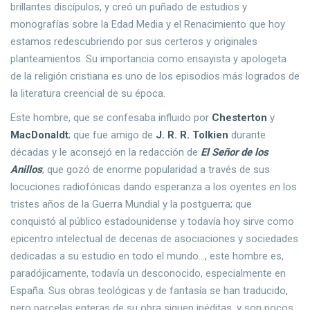
brillantes discípulos, y creó un puñado de estudios y
monografías sobre la Edad Media y el Renacimiento que hoy
estamos redescubriendo por sus certeros y originales
planteamientos. Su importancia como ensayista y apologeta
de la religión cristiana es uno de los episodios más logrados de
la literatura creencial de su época.
Este hombre, que se confesaba influido por
Chesterton
y
MacDonaldt
; que fue amigo de
J. R. R. Tolkien
durante
décadas y le aconsejó en la redacción de
El Señor de los
Anillos
; que gozó de enorme popularidad a través de sus
locuciones radiofónicas dando esperanza a los oyentes en los
tristes años de la Guerra Mundial y la postguerra; que
conquistó al público estadounidense y todavía hoy sirve como
epicentro intelectual de decenas de asociaciones y sociedades
dedicadas a su estudio en todo el mundo..., este hombre es,
paradójicamente, todavía un desconocido, especialmente en
España. Sus obras teológicas y de fantasía se han traducido,
pero parcelas enteras de su obra siguen inéditas, y son pocos