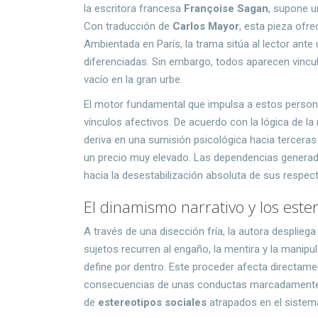
la escritora francesa
Françoise Sagan
, supone u
Con traducción de
Carlos Mayor
, esta pieza ofr
Ambientada en París, la trama sitúa al lector ant
diferenciadas. Sin embargo, todos aparecen vincu
vacío en la gran urbe.
El motor fundamental que impulsa a estos person
vínculos afectivos. De acuerdo con la lógica de la
deriva en una sumisión psicológica hacia tercera
un precio muy elevado. Las dependencias generad
hacia la desestabilización absoluta de sus respect
El dinamismo narrativo y los este
A través de una disección fría, la autora desplieg
sujetos recurren al engaño, la mentira y la manipu
define por dentro. Este proceder afecta directame
consecuencias de unas conductas marcadamente e
de
estereotipos sociales
atrapados en el sistema 