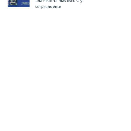
una historia más oscura y
sorprendente