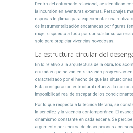
Dentro del entramado relacional, se identifican c
la incursión en aventuras externas. Personajes ma
esposas legítimas para experimentar una realizac
de instrumentalización encarnadas por figuras fe
mujer dispuesta a todo por consolidar su carrera 
solo para propiciar vivencias novedosas.
La estructura circular del desenga
En lo relativo a la arquitectura de la obra, los ac
cruzadas que se van entrelazando progresivament
caracterizado por el hecho de que las situaciones 
Esta configuración estructural refuerza la noción d
imposibilidad real de escapar de los condicionant
Por lo que respecta a la técnica literaria, se const
la sencillez y la vigencia contemporánea. El avanc
dinamismo constante en cada escena. Se percibe q
argumento por encima de descripciones accesorias 