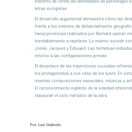
extremo de omitir las identidades de personajes
letras incógnitas.
El desarrollo argumental demuestra cómo las di
frente a los intentos de distanciamiento geográfi
hacia provincias realizados por Bernard operan m
inevitablemente a repetirse. Lo mismo sucede con 
Josée, Jacques y Édouard. Las tentativas individu
retorno a las configuraciones previas.
El desenlace de las trayectorias cruzadas refrenda 
los protagonistas a sus citas de los lunes. En est
mismas composiciones espaciales, músicas y act
El reconocimiento explícito de la soledad inherent
clausuran el ciclo narrativo de la obra.
Por: Luis Galindo