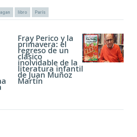
Sagan
libro
París
Fray Perico y la
primavera: el
regreso de un
clásico
inolvidable de la
literatura infantil
de Juan Muñoz
na
Martín
a