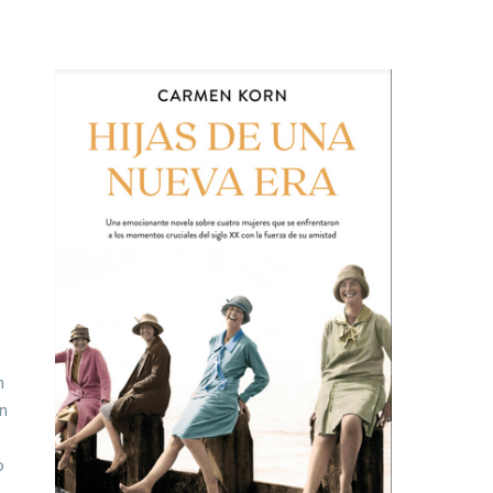
n
én
o