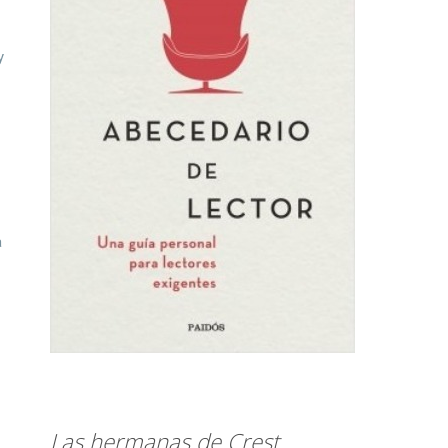
y
a
Las hermanas de Crest