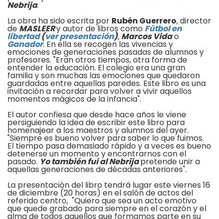
Nebrija
.
La obra ha sido escrita por
Rubén Guerrero
, director
de
MASLEER
y autor de libros como
Fútbol en
libertad
(
ver presentación
)
,
Marcos Vida
o
Ganador
. En ella se recogen las vivencias y
emociones de generaciones pasadas de alumnos y
profesores. "Eran otros tiempos, otra forma de
entender la educación. El colegio era una gran
familia y son muchas las emociones que quedaron
guardadas entre aquellas paredes. Este libro es una
invitación a recordar para volver a vivir aquellos
momentos mágicos de la infancia".
El autor confiesa que desde hace años le viene
persiguiendo la idea de escribir este libro para
homenajear a los maestros y alumnos del ayer.
"Siempre es bueno volver para saber lo que fuimos.
El tiempo pasa demasiado rápido y a veces es bueno
detenerse un momento y encontrarnos con el
pasado.
Yo también fui al Nebrija
pretende unir a
aquellas generaciones de décadas anteriores".
La presentación del libro tendrá lugar este viernes 16
de diciembre (20 horas) en el salón de actos del
referido centro, "Quiero que sea un acto emotivo
que quede grabado para siempre en el corazón y el
alma de todos aquellos que formamos parte en su