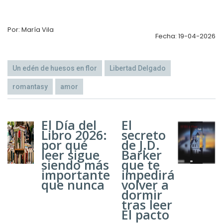
Por: María Vila
Fecha: 19-04-2026
Un edén de huesos en flor
Libertad Delgado
romantasy
amor
El Día del
El
Libro 2026:
secreto
por qué
de J.D.
leer sigue
Barker
siendo más
que te
importante
impedirá
que nunca
volver a
dormir
tras leer
El pacto