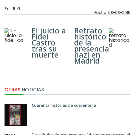
Por: R. G.
Fecha: 08-08-2015
El juicio a
Retrato
Fidel
histórico
Castro
de la
tras su
presencia
muerte
nazi en
Madrid
OTRAS
NOTICIAS
Cuarenta historias de cuarentena
Tres títulos de Menoscuarto Ediciones concurren al