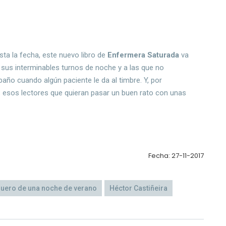
ta la fecha, este nuevo libro de
Enfermera Saturada
va
 sus interminables turnos de noche y a las que no
ño cuando algún paciente le da al timbre. Y, por
 esos lectores que quieran pasar un buen rato con unas
Fecha: 27-11-2017
uero de una noche de verano
Héctor Castiñeira