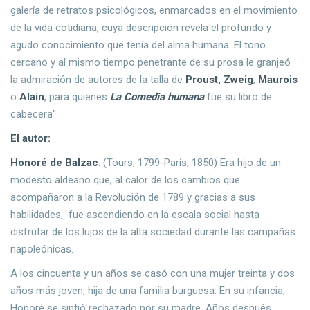
galería de retratos psicológicos, enmarcados en el movimiento
de la vida cotidiana, cuya descripción revela el profundo y
agudo conocimiento que tenía del alma humana. El tono
cercano y al mismo tiempo penetrante de su prosa le granjeó
la admiración de autores de la talla de
Proust,
Zweig
,
Maurois
o
Alain
, para quienes
La Comedia humana
fue su libro de
cabecera".
El autor:
Honoré de Balzac
: (Tours, 1799-París, 1850) Era hijo de un
modesto aldeano que, al calor de los cambios que
acompañaron a la Revolución de 1789 y gracias a sus
habilidades, fue ascendiendo en la escala social hasta
disfrutar de los lujos de la alta sociedad durante las campañas
napoleónicas.
A los cincuenta y un años se casó con una mujer treinta y dos
años más joven, hija de una familia burguesa. En su infancia,
Honoré se sintió rechazado por su madre. Años después