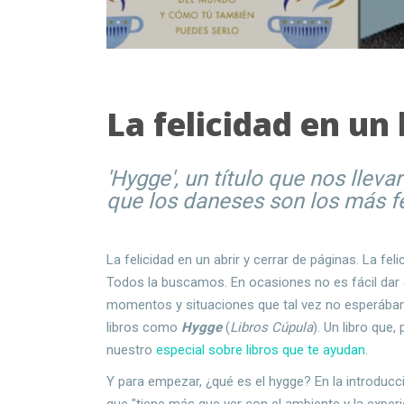
La felicidad en un 
'Hygge', un título que nos lleva
que los daneses son los más f
La felicidad en un abrir y cerrar de páginas. La fel
Todos la buscamos. En ocasiones no es fácil dar 
momentos y situaciones que tal vez no esperábam
libros como
Hygge
(
Libros Cúpula
). Un libro que
nuestro
especial sobre libros que te ayudan
.
Y para empezar, ¿qué es el hygge? En la introduc
que "tiene más que ver con el ambiente y la exper