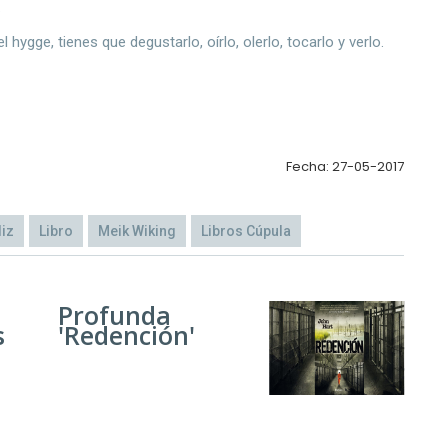
.
l hygge, tienes que degustarlo, oírlo, olerlo, tocarlo y verlo.
Fecha: 27-05-2017
liz
Libro
Meik Wiking
Libros Cúpula
Profunda
s
'Redención'