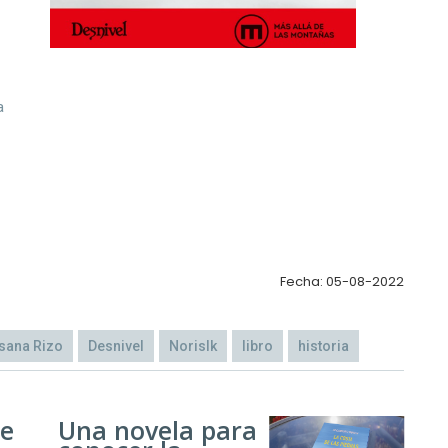
a
Fecha: 05-08-2022
sana Rizo
Desnivel
Norislk
libro
historia
de
Una novela para