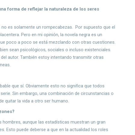
una forma de reflejar la naturaleza de los seres
 ya no es solamente un rompecabezas. Por supuesto que el
placentera. Pero en mi opinión, la novela negra es un
o que poco a poco se está mezclando con otras cuestiones.
ien sean psicológicos, sociales o incluso existenciales.
del autor. También estoy intentando transmitir otras
íneas.
bable que sí. Obviamente esto no significa que todos
serie. Sin embargo, una combinación de circunstancias o
e quitar la vida a otro ser humano.
azones?
 hombres, aunque las estadísticas muestran un gran
es. Esto puede deberse a que en la actualidad los roles