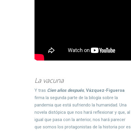
La vacuna
Y tras
Cien años después
,
Vázquez-Figueroa
firma la segunda parte de la bilogía sobre la
pandemia que está sufriendo la humanidad. Una
novela distópica que nos hará reflexionar y que, al
igual que pasa con la anterior, nos hará parecer
que somos los protagonistas de la historia por e