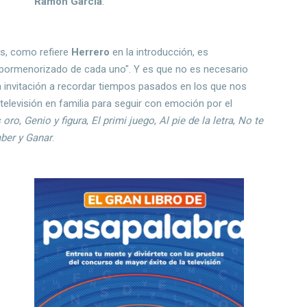
Ramón García
.
os, como refiere
Herrero
en la introducción, es
o pormenorizado de cada uno". Y es que no es necesario
na invitación a recordar tiempos pasados en los que nos
elevisión en familia para seguir con emoción por el
s oro
,
Genio y figura
,
El primi juego
,
Al pie de la letra
,
No te
ber y Ganar
.