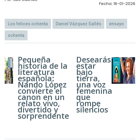
Fecha: 16-01-2026
Los felices ochenta
Daniel Vázquez Sallés
ensayo
ochenta
Pequeña
Desearás
historia de la
estar
literatura
bajo
española:
tierra,
Nando López
una voz
convierte el
femenina
canon en un
que
relato vivo,
rompe
divertido y
silencios
sorprendente