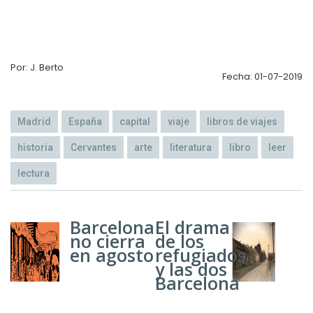
Por: J. Berto
Fecha: 01-07-2019
Madrid
España
capital
viaje
libros de viajes
historia
Cervantes
arte
literatura
libro
leer
lectura
Barcelona
El drama
no cierra
de los
en agosto
refugiados
y las dos
Barcelona