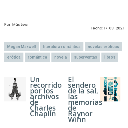
Por: Más Leer
Fecha: 17-08-2021
Megan Maxwell
literatura romántica
novelas eróticas
erótica
romántica
novela
superventas
libros
Un
El
recorrido
sendero
por los
de la sal,
archivos
las
de
memorias
Charles
de
Chaplin
Raynor
Winn