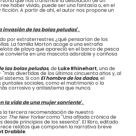
ersona que nos transmite la desolación de un
ree haber vivido, puede ser una fantasía o, en el
ficción. A partir de ahí, el autor nos propone un
a invasión de las bolas peludas
'.
ado por extraterrestres ¿qué pensarían de los
las. La familia Morton acoge a una extraña
pelota de playa que apareció en el barco de pesca
 se convierte en una mascota adorable y cariñosa
de las bolas peludas
, de
Luke Rhinehart
,
una de
- "más divertidas de los últimos cincuenta años y, al
l sistema. Si con
El hombre de los dados
, el
s puntales sociales, como el matrimonio o la
más corrosivo y antisistema que nunca.
en la vida de una mujer sonriente
'.
s la tercera recomendación de nuestro
 por
The New Yorker
como "Una afilada crónica de
s desde principios de los sesenta". El libro, editado
trece relatos que componen la narrativa breve
t Drabble
.