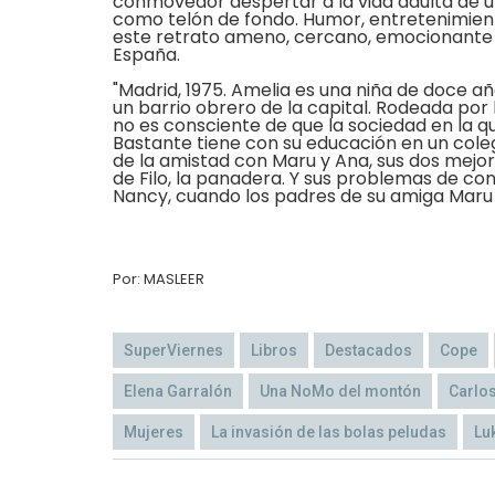
conmovedor despertar
a la vida adulta de 
como telón de fondo. Humor, entretenimient
este retrato ameno, cercano, emocionante 
España.
"Madrid, 1975. Amelia es una niña de doce a
un barrio obrero de la capital. Rodeada por 
no es consciente de que la sociedad en la 
Bastante tiene con su educación en un coleg
de la amistad con Maru y Ana, sus dos mejo
de Filo, la panadera. Y sus problemas de co
Nancy, cuando los padres de su amiga Maru
Por: MASLEER
SuperViernes
Libros
Destacados
Cope
Elena Garralón
Una NoMo del montón
Carlo
Mujeres
La invasión de las bolas peludas
Lu