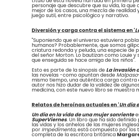
título de esta novela narrada en primera p
personaje que descubre que su vida, la que c
mejor de los casos, una mezcla de realidad y 
juego sutil, entre psicológico y narrativo.
Diversión y carga contra el sistema en '
L
"Suponiendo que el universo estuviera pobl
humanos? Probablemente, que somos gilipol
criatura redonda y peluda, una especie de 
del señor Morton. Lo bautizan como Louie y
que enseguida se hace amiga de los niños".
Esto es parte de la sinopsis de
La invasión 
las novelas -como apuntan desde
Malpaso
mismo tiempo, una auténtica carga contra e
autor nos hizo dudar de la validez de alguno
medicina, con este nuevo libro se muestra 
Relatos de heroínas actuales en '
Un día 
Un día en la vida de una mujer sonriente
e
SuperViernes
. Un libro que ha sido definido
las vidas y los anhelos de las mujeres inglesa
por
Impedimenta
, está compuesto por los 
completa de la escritora británica
Margare