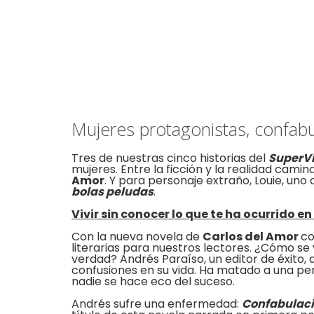
Mujeres protagonistas, confabu
Tres de nuestras cinco historias del
SuperV
mujeres. Entre la ficción y la realidad cami
Amor
. Y para personaje extraño, Louie, uno d
bolas peludas
.
Vivir sin conocer lo que te ha ocurrido en 
Con la nueva novela de
Carlos del Amor
co
literarias para nuestros lectores. ¿Cómo s
verdad? Andrés Paraíso, un editor de éxito, d
confusiones en su vida. Ha matado a una pe
nadie se hace eco del suceso.
Andrés sufre una enfermedad:
Confabulac