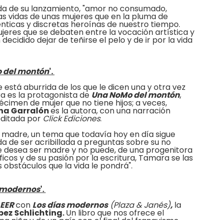
da de su lanzamiento, "amor no consumado,
las vidas de unas mujeres que en la pluma de
nticas y discretas heroínas de nuestro tiempo.
jeres que se debaten entre la vocación artística y
 decidido dejar de teñirse el pelo y de ir por la vida
 del montón
'.
 está aburrida de los que le dicen una y otra vez
ra es la protagonista de
Una NoMo del montón
,
imen de mujer que no tiene hijos; a veces,
ena Garralón
es la autora, con una narración
 editada por
Click Ediciones
.
er madre, un tema que todavía hoy en día sigue
ada de ser acribillada a preguntas sobre su no
desea ser madre y no puede, de una progenitora
cos y de su pasión por la escritura, Tamara se las
s obstáculos que la vida le pondrá".
s modernos
'.
EER
con
Los días modernos
(Plaza & Janés)
,
la
pez Schlichting.
Un libro que nos ofrece el