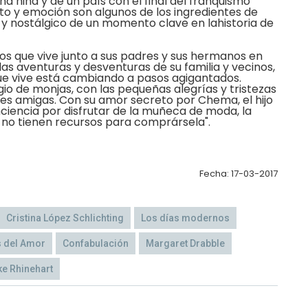
una niña y de un país con el final del franquismo
o y emoción son algunos de los ingredientes de
y nostálgico de un momento clave en lahistoria de
ños que vive junto a sus padres y sus hermanos en
las aventuras y desventuras de su familia y vecinos,
que vive está cambiando a pasos agigantados.
io de monjas, con las pequeñas alegrías y tristezas
res amigas. Con su amor secreto por Chema, el hijo
nciencia por disfrutar de la muñeca de moda, la
 no tienen recursos para comprársela".
Fecha: 17-03-2017
Cristina López Schlichting
Los días modernos
s del Amor
Confabulación
Margaret Drabble
ke Rhinehart