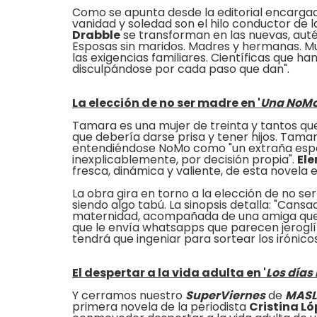
Como se apunta desde la editorial encarga
vanidad y soledad son el hilo conductor de 
Drabble
se transforman en las nuevas, auté
Esposas sin maridos. Madres y hermanas. Mu
las exigencias familiares. Científicas que han
disculpándose por cada paso que dan".
La elección de no ser madre en '
Una NoMo
Tamara es una mujer de treinta y tantos que
que debería darse prisa y tener hijos. Tama
entendiéndose NoMo como "un extraña espéc
inexplicablemente, por decisión propia".
El
fresca, dinámica y valiente, de esta novela
La obra gira en torno a la elección de no s
siendo algo tabú. La sinopsis detalla: "Cans
maternidad, acompañada de una amiga que 
que le envía whatsapps que parecen jeroglífi
tendrá que ingeniar para sortear los irónico
El despertar a la vida adulta en '
Los día
Y cerramos nuestro
SuperViernes
de
MASL
primera novela de la periodista
Cristina Ló