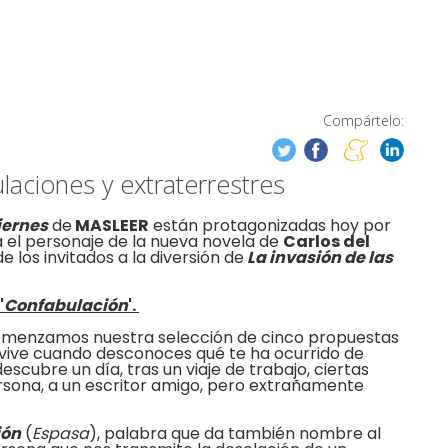
Compártelo:
laciones y extraterrestres
iernes
de
MASLEER
están protagonizadas hoy por
na el personaje de la nueva novela de
Carlos del
e los invitados a la diversión de
La invasión de las
'
Confabulación
'.
menzamos nuestra selección de cinco propuestas
e vive cuando desconoces qué te ha ocurrido de
escubre un día, tras un viaje de trabajo, ciertas
rsona, a un escritor amigo, pero extrañamente
ión
(
Espasa
), palabra que da también nombre al