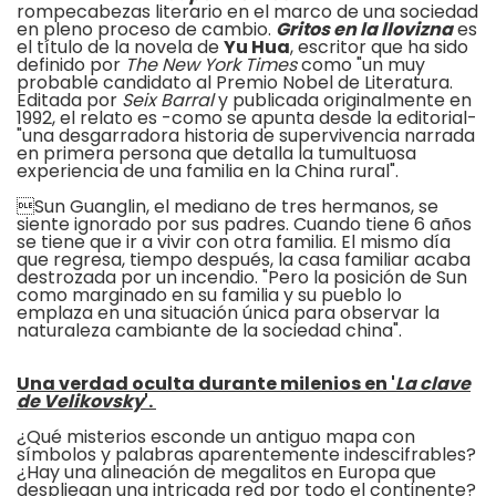
rompecabezas literario en el marco de una sociedad
en pleno proceso de cambio.
Gritos en la llovizna
es
el título de la novela de
Yu Hua
, escritor que ha sido
definido por
The New York Times
como "un muy
probable candidato al Premio Nobel de Literatura.
Editada por
Seix Barral
y publicada originalmente en
1992, el relato es -como se apunta desde la editorial-
"una desgarradora historia de supervivencia narrada
en primera persona que detalla la tumultuosa
experiencia de una familia en la China rural".
Sun Guanglin, el mediano de tres hermanos, se
siente ignorado por sus padres. Cuando tiene 6 años
se tiene que ir a vivir con otra familia. El mismo día
que regresa, tiempo después, la casa familiar acaba
destrozada por un incendio. "Pero la posición de Sun
como marginado en su familia y su pueblo lo
emplaza en una situación única para observar la
naturaleza cambiante de la sociedad china".
Una verdad oculta durante milenios en '
La clave
de Velikovsky
'.
¿Qué misterios esconde un antiguo mapa con
símbolos y palabras aparentemente indescifrables?
¿Hay una alineación de megalitos en Europa que
despliegan una intricada red por todo el continente?