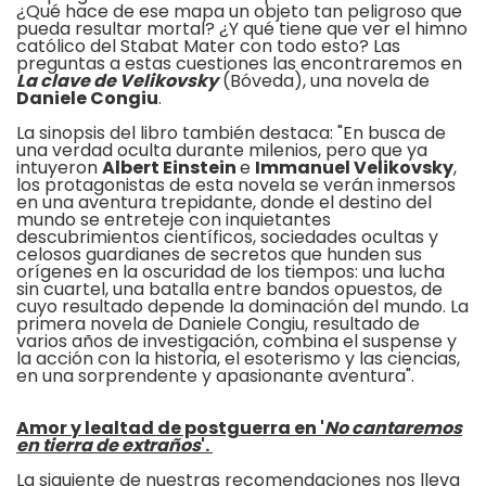
¿Qué hace de ese mapa un objeto tan peligroso que
pueda resultar mortal? ¿Y qué tiene que ver el himno
católico del Stabat Mater con todo esto? Las
preguntas a estas cuestiones las encontraremos en
La clave de Velikovsky
(Bóveda), una novela de
Daniele Congiu
.
La sinopsis del libro también destaca: "En busca de
una verdad oculta durante milenios, pero que ya
intuyeron
Albert Einstein
e
Immanuel Velikovsky
,
los protagonistas de esta novela se verán inmersos
en una aventura trepidante, donde el destino del
mundo se entreteje con inquietantes
descubrimientos científicos, sociedades ocultas y
celosos guardianes de secretos que hunden sus
orígenes en la oscuridad de los tiempos: una lucha
sin cuartel, una batalla entre bandos opuestos, de
cuyo resultado depende la dominación del mundo. La
primera novela de Daniele Congiu, resultado de
varios años de investigación, combina el suspense y
la acción con la historia, el esoterismo y las ciencias,
en una sorprendente y apasionante aventura".
Amor y lealtad de postguerra en '
No cantaremos
en tierra de extraños
'.
La siguiente de nuestras recomendaciones nos lleva