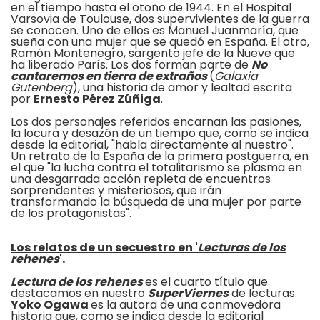
en el tiempo hasta el otoño de 1944. En el Hospital
Varsovia de Toulouse, dos supervivientes de la guerra
se conocen. Uno de ellos es Manuel Juanmaría, que
sueña con una mujer que se quedó en España. El otro,
Ramón Montenegro, sargento jefe de la Nueve que
ha liberado París. Los dos forman parte de
No
cantaremos en tierra de extraño
s
(
Galaxia
Gutenberg
), una historia de amor y lealtad escrita
por
Ernesto Pérez Zúñiga
.
Los dos personajes referidos encarnan las pasiones,
la locura y desazón de un tiempo que, como se indica
desde la editorial, "habla directamente al nuestro".
Un retrato de la España de la primera postguerra, en
el que "la lucha contra el totalitarismo se plasma en
una desgarrada acción repleta de encuentros
sorprendentes y misteriosos, que irán
transformando la búsqueda de una mujer por parte
de los protagonistas".
Los relatos de un secuestro en '
Lecturas de los
rehenes
'.
Lectura de los rehenes
es el cuarto título que
destacamos en nuestro
SuperViernes
de lecturas.
Yoko Ogawa
es la autora de una conmovedora
historia que, como se indica desde la editorial