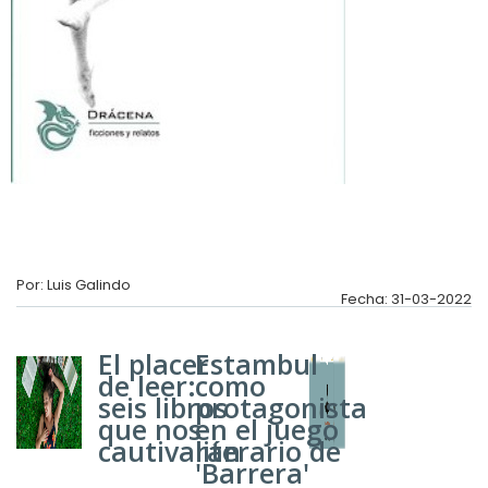
Por: Luis Galindo
Fecha: 31-03-2022
El placer
Estambul
de leer:
como
seis libros
protagonista
que nos
en el juego
cautivarán
literario de
'Barrera'