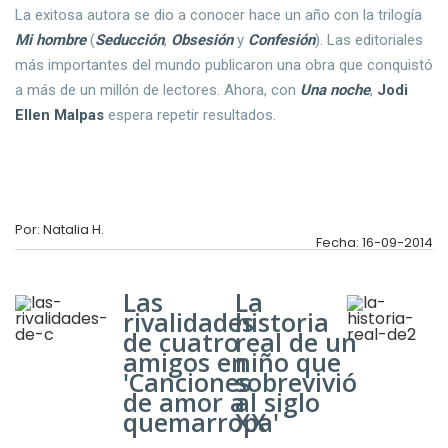
La exitosa autora se dio a conocer hace un año con la trilogía
Mi hombre
(
Seducción
,
Obsesión
y
Confesión
). Las editoriales
más importantes del mundo publicaron una obra que conquistó
a más de un millón de lectores. Ahora, con
Una noche
,
Jodi
Ellen Malpas
espera repetir resultados.
Por: Natalia H.
Fecha: 16-09-2014
Las
La
rivalidades
historia
de cuatro
real de un
amigos en
niño que
'Canciones
sobrevivió
de amor a
al siglo
quemarropa'
XX