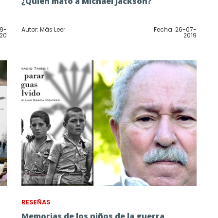
¿Quién mató a Michael Jackson?
09-
Autor: Más Leer
Fecha: 26-07-
20
2019
RESEÑAS
Memorias de los niños de la guerra