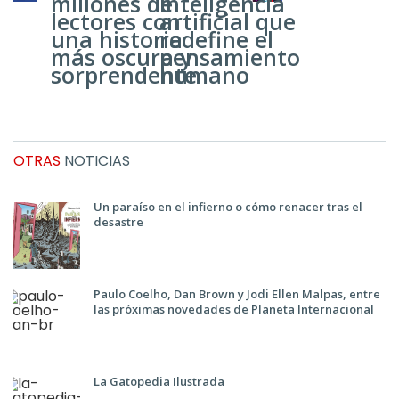
millones de
inteligencia
lectores con
artificial que
una historia
redefine el
más oscura y
pensamiento
sorprendente
humano
OTRAS
NOTICIAS
Un paraíso en el infierno o cómo renacer tras el
desastre
Paulo Coelho, Dan Brown y Jodi Ellen Malpas, entre
las próximas novedades de Planeta Internacional
La Gatopedia Ilustrada