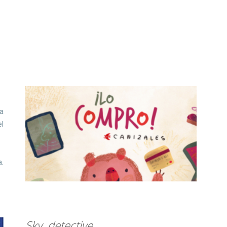
 a
el
a.
Sky, detective