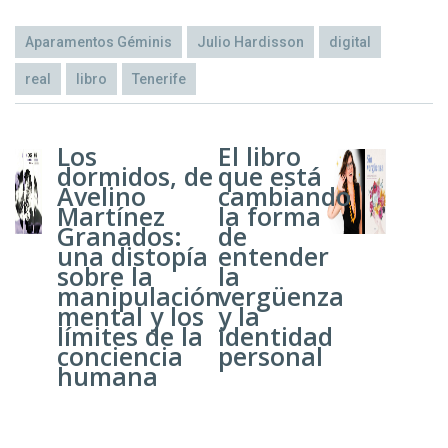
Aparamentos Géminis
Julio Hardisson
digital
real
libro
Tenerife
Los
El libro
dormidos, de
que está
Avelino
cambiando
Martínez
la forma
Granados:
de
una distopía
entender
sobre la
la
manipulación
vergüenza
mental y los
y la
límites de la
identidad
conciencia
personal
humana