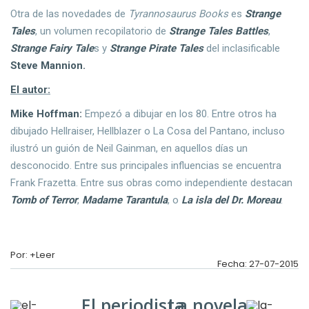
Otra de las novedades de
Tyrannosaurus Books
es
Strange
Tales
, un volumen recopilatorio de
Strange Tales Battle
s
,
Strange Fairy Tale
s y
Strange Pirate Tales
del inclasificable
Steve Mannion.
El autor:
Mike Hoffman:
Empezó a dibujar en los 80. Entre otros ha
dibujado Hellraiser, Hellblazer o La Cosa del Pantano, incluso
ilustró un guión de Neil Gainman, en aquellos días un
desconocido. Entre sus principales influencias se encuentra
Frank Frazetta. Entre sus obras como independiente destacan
Tomb of Terror
,
Madame Tarantul
a
, o
La isla del Dr. Morea
u
.
Por: +Leer
Fecha: 27-07-2015
El periodista
La novela