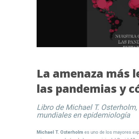
La amenaza más le
las pandemias y c
Libro de Michael T. Osterholm
mundiales en epidemiología
Michael T. Osterholm
es uno de los mayores exp