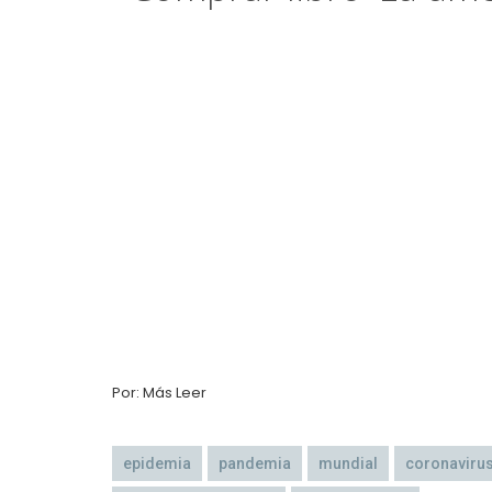
Por: Más Leer
epidemia
pandemia
mundial
coronaviru