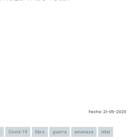
Fecha: 21-05-2020
s
Covid-19
libro
guerra
amenaza
letal