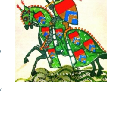
o
a
y