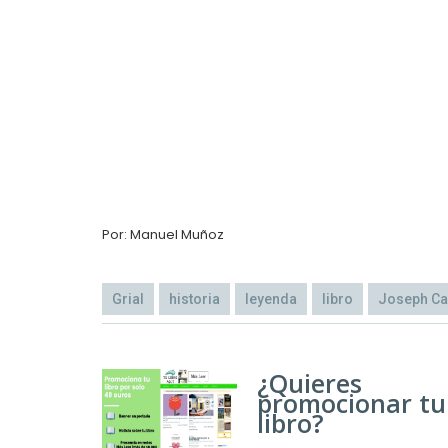
Por: Manuel Muñoz
Grial
historia
leyenda
libro
Joseph Ca
¿Quieres
promocionar tu
libro?