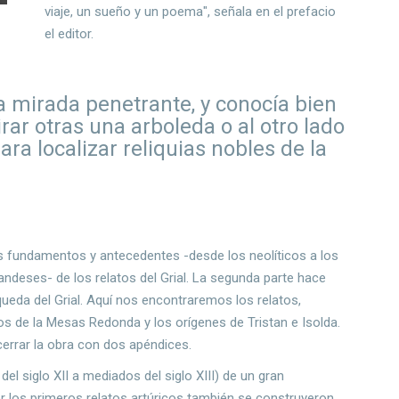
viaje, un sueño y un poema", señala en el prefacio
el editor.
a mirada penetrante, y conocía bien
rar otras una arboleda o al otro lado
ara localizar reliquias nobles de la
 los fundamentos y antecedentes -desde los neolíticos a los
ndeses- de los relatos del Grial. La segunda parte hace
ueda del Grial. Aquí nos encontraremos los relatos,
s de la Mesas Redonda y los orígenes de Tristan e Isolda.
cerrar la obra con dos apéndices.
el siglo XII a mediados del siglo XIII) de un gran
r los primeros relatos artúricos también se construyeron