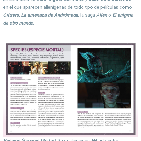
en el que aparecen alienígenas de todo tipo de películas como
Critters
,
La amenaza de Andrómeda
, la saga
Alien
o
El enigma
de otro mundo
.
Species (Especie Mortal)
. Raza alienígena: Híbrido entre