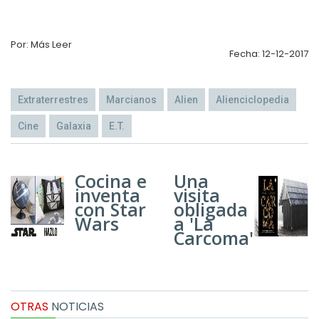
Por: Más Leer
Fecha: 12-12-2017
Extraterrestres
Marcianos
Alien
Alienciclopedia
Cine
Galaxia
E.T.
Cocina e
Una
inventa
visita
con Star
obligada
Wars
a 'La
Carcoma'
OTRAS
NOTICIAS