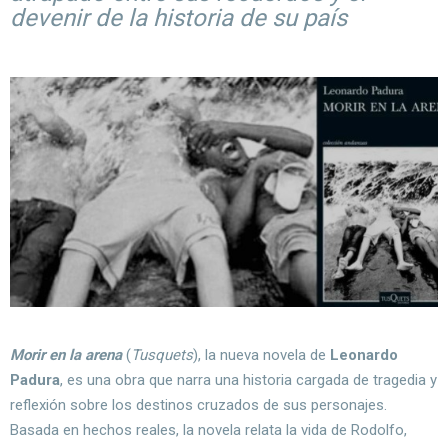
devenir de la historia de su país
Morir en la arena
(
Tusquets
), la nueva novela de
Leonardo
Padura
, es una obra que narra una historia cargada de tragedia y
reflexión sobre los destinos cruzados de sus personajes.
Basada en hechos reales, la novela relata la vida de Rodolfo,