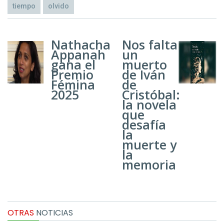
tiempo
olvido
Nathacha
Nos falta
Appanah
un
gana el
muerto
Premio
de Iván
Fémina
de
2025
Cristóbal:
la novela
que
desafía
la
muerte y
la
memoria
OTRAS
NOTICIAS