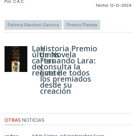
Por: C.A.C.
Fecha: 12-12-2024
Paloma Sánchez-Garnica
Premio Planeta
Las
Historia Premio
últimas
de Novela
cartas
Fernando Lara:
del
consulta la
requeté
lista de todos
los premiados
desde su
creación
OTRAS
NOTICIAS
Adiós Günter, auf wiedersehen Grass