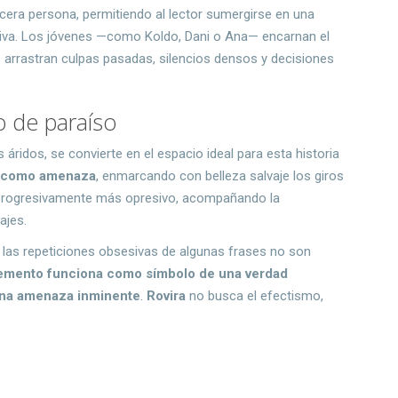
rcera persona, permitiendo al lector sumergirse en una
ativa. Los jóvenes —como Koldo, Dani o Ana— encarnan el
s arrastran culpas pasadas, silencios densos y decisiones
o de paraíso
 áridos, se convierte en el espacio ideal para esta historia
da como amenaza
, enmarcando con belleza salvaje los giros
e progresivamente más opresivo, acompañando la
ajes.
 y las repeticiones obsesivas de algunas frases no son
emento funciona como símbolo de una verdad
 una amenaza inminente
.
Rovira
no busca el efectismo,