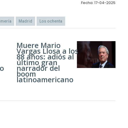
Fecha: 17-04-2025
lmería
Madrid
Los ochenta
Muere Mario
Vargas Llosa a los
88 años: adiós al
último gran
io
narrador del
boom
latinoamericano