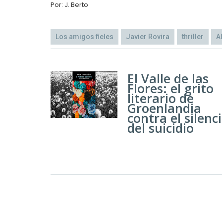
Por: J. Berto
Los amigos fieles
Javier Rovira
thriller
A
El Valle de las
Flores: el grito
literario de
Groenlandia
contra el silenc
del suicidio