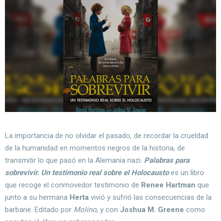
La importancia de no olvidar el pasado, de recordar la crueldad
de la humanidad en momentos negros de la historia, de
transmitir lo que pasó en la Alemania nazi.
Palabras para
sobrevivir. Un testimonio real sobre el Holocausto
es un libro
que recoge el conmovedor testimonio de
Renee Hartman
que
junto a su hermana
Herta
vivió y sufrió las consecuencias de la
barbarie. Editado por
Molino
, y con
Joshua M. Greene
como