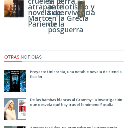
crueles, la
la perra,
atrapante
patriotismo y
novela de
supervivencia
Marto
en la Grecia
Pariente
de la
posguerra
OTRAS
NOTICIAS
Proyecto Unicornia, una notable novela de ciencia
ficción
De las bambas blancas al Grammy: la investigación
que desvela qué hay tras el fenómeno Rosalía
Amores torcidos, un gran salto en la trayectoria