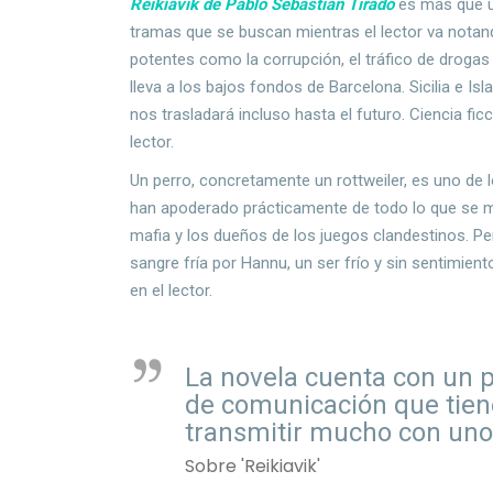
Reikiavik de Pablo Sebastián Tirado
es más que u
tramas que se buscan mientras el lector va notand
potentes como la corrupción, el tráfico de drogas
lleva a los bajos fondos de Barcelona. Sicilia e Is
nos trasladará incluso hasta el futuro. Ciencia fi
lector.
Un perro, concretamente un rottweiler, es uno de lo
han apoderado prácticamente de todo lo que se m
mafia y los dueños de los juegos clandestinos. Pe
sangre fría por Hannu, un ser frío y sin sentimie
en el lector.
La novela cuenta con un p
de comunicación que tien
transmitir mucho con uno
Sobre 'Reikiavik'