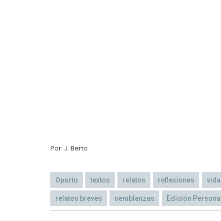
Por: J. Berto
Oporto
textos
relatos
reflexiones
vida
relatos breves
semblanzas
Edición Persona