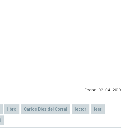
Fecha: 02-04-2019
libro
Carlos Diez del Corral
lector
leer
l