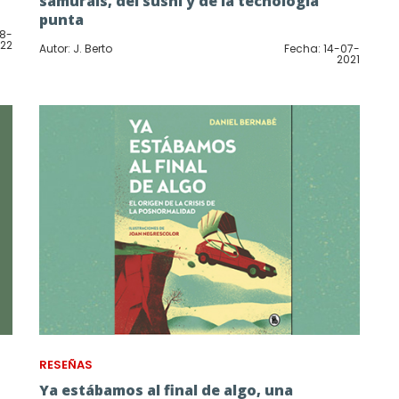
samuráis, del sushi y de la tecnología
punta
08-
22
Autor: J. Berto
Fecha: 14-07-
2021
RESEÑAS
Ya estábamos al final de algo, una