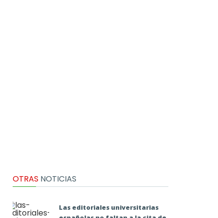
OTRAS
NOTICIAS
Las editoriales universitarias
españolas no faltan a la cita de