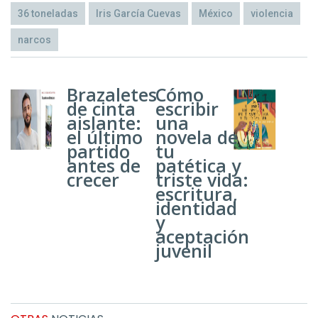
36 toneladas
Iris García Cuevas
México
violencia
narcos
Brazaletes
Cómo
de cinta
escribir
aislante:
una
el último
novela de
partido
tu
antes de
patética y
crecer
triste vida:
escritura,
identidad
y
aceptación
juvenil