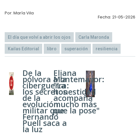
Por: María Vila
Fecha: 21-05-2026
El día que volví a abrir los ojos
Carla Maronda
Kailas Editorial
libro
superación
resiliencia
De la
Eliana
pólvora a la
Montemayor:
ciberguerra:
"La
los secretos
honestidad
de la
acompaña
evolución
mucho más
militar que
que la pose"
Fernando
Puell saca a
la luz