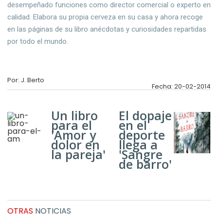
desempeñado funciones como director comercial o experto en
calidad. Elabora su propia cerveza en su casa y ahora recoge
en las páginas de su libro anécdotas y curiosidades repartidas
por todo el mundo.
Por: J. Berto
Fecha: 20-02-2014
Un libro
El dopaje
para el
en el
'Amor y
deporte
dolor en
llega a
la pareja'
'Sangre
de barro'
OTRAS
NOTICIAS