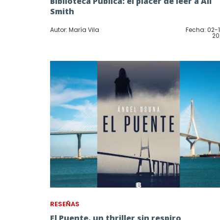
Biblioteca Pública: el placer de leer a Ali
Smith
Autor: María Vila
Fecha: 02-
20
RESEÑAS
El Puente, un thriller sin respiro