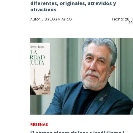
diferentes, originales, atrevidos y
atractivos
Autor: J.B./L.G./M.A/R.O.
Fecha: 28-
20
RESEÑAS