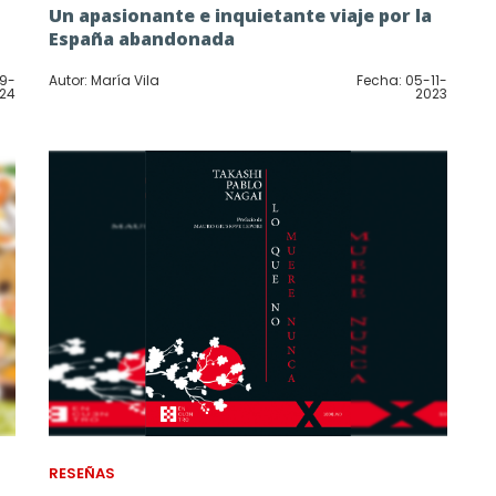
Un apasionante e inquietante viaje por la
España abandonada
09-
Autor: María Vila
Fecha: 05-11-
24
2023
RESEÑAS